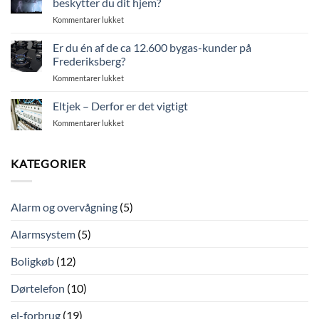
beskytter du dit hjem?
du
og
til
Kommentarer lukket
elektrisk
bliv
Det
sikkerhed
klar
er
Er du én af de ca 12.600 bygas-kunder på
i
til
sommer,
din
Frederiksberg?
sommeraftenerne
og
bolig
til
Kommentarer lukket
lige
Er
om
du
Eltjek – Derfor er det vigtigt
lidt
én
torden,
til
Kommentarer lukket
af
hvordan
Eltjek
de
beskytter
–
ca
du
Derfor
KATEGORIER
12.600
dit
er
bygas-
hjem?
det
kunder
vigtigt
på
Alarm og overvågning
(5)
Frederiksberg?
Alarmsystem
(5)
Boligkøb
(12)
Dørtelefon
(10)
el-forbrug
(19)