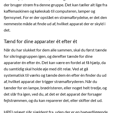
der bruger strøm fra denne gruppe. Det kan tæller alt lige fra
kaffemaskinen og køleskab til computeren, lamper og
fjernsynet. For er der opstået en strømafbrydelse, er det den
nemmeste måde at finde ud af, hvilket apparat der er skyld i
det.
Tænd for dine apparater ét efter ét
Når du har slukket for dem alle sammen, skal du først tænde
for sikringsgruppen igen, og derefter tænde for dine
apparater én efter én. Det kan være en fordel at få hjælp, da
du samtidig skal holde øje med dit relæ. Ved at gå
systematisk til værks og tænde dem én efter én finder du ud
af, hvilket apparat der trigger strømafbryderen. Når du
tænder for en lampe, brødristeren, eller noget helt tredje, og
det slår fra igen, ved du, at det er det apparat der forsager
fejlstrømmen, og du kan reparerer det, eller skifter det ud.
HPFI relæet slår sjældent fra, uden der er en bagvedliggende