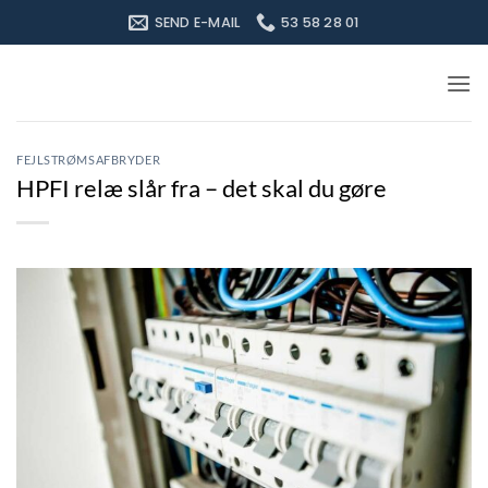
Fortsæt
SEND E-MAIL
53 58 28 01
til
indhold
FEJLSTRØMSAFBRYDER
HPFI relæ slår fra – det skal du gøre