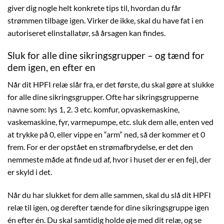
giver dig nogle helt konkrete tips til, hvordan du får
strømmen tilbage igen. Virker de ikke, skal du have fat i en
autoriseret elinstallatør, så årsagen kan findes.
Sluk for alle dine sikringsgrupper – og tænd for
dem igen, en efter en
Når dit HPFI relæ slår fra, er det første, du skal gøre at slukke
for alle dine sikringsgrupper. Ofte har sikringsgrupperne
navne som: lys 1, 2. 3 etc. komfur, opvaskemaskine,
vaskemaskine, fyr, varmepumpe, etc. sluk dem alle, enten ved
at trykke på 0, eller vippe en “arm” ned, så der kommer et 0
frem. For er der opstået en strømafbrydelse, er det den
nemmeste måde at finde ud af, hvor i huset der er en fejl, der
er skyld i det.
Når du har slukket for dem alle sammen, skal du slå dit HPFI
relæ til igen, og derefter tænde for dine sikringsgruppe igen
én efter én. Du skal samtidig holde øje med dit relæ, og se