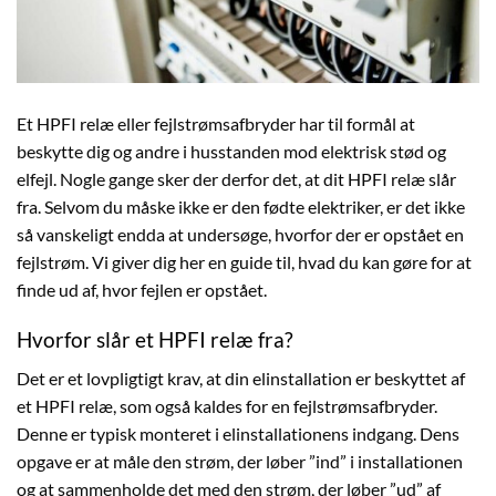
Et HPFI relæ eller fejlstrømsafbryder har til formål at
beskytte dig og andre i husstanden mod elektrisk stød og
elfejl. Nogle gange sker der derfor det, at dit HPFI relæ slår
fra. Selvom du måske ikke er den fødte elektriker, er det ikke
så vanskeligt endda at undersøge, hvorfor der er opstået en
fejlstrøm. Vi giver dig her en guide til, hvad du kan gøre for at
finde ud af, hvor fejlen er opstået.
Hvorfor slår et HPFI relæ fra?
Det er et lovpligtigt krav, at din elinstallation er beskyttet af
et HPFI relæ, som også kaldes for en fejlstrømsafbryder.
Denne er typisk monteret i elinstallationens indgang. Dens
opgave er at måle den strøm, der løber ”ind” i installationen
og at sammenholde det med den strøm, der løber ”ud” af