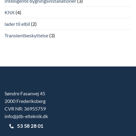
Intelligente bygningsinstallationer
(3)
KNX
(4)
lader til elbil
(2)
Transientbeskyttelse
(3)
Søndre Fasanvej 45
2000 Frederiksberg
CVR NR: 36955759
info@jdb-elteknik.dk
53 58 28 01