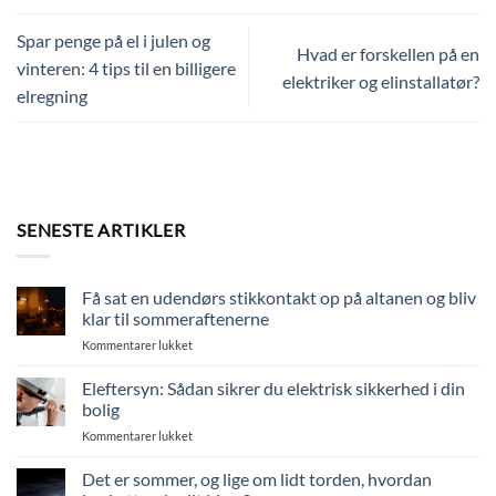
Spar penge på el i julen og
Hvad er forskellen på en
vinteren: 4 tips til en billigere
elektriker og elinstallatør?
elregning
SENESTE ARTIKLER
Få sat en udendørs stikkontakt op på altanen og bliv
klar til sommeraftenerne
til
Kommentarer lukket
Få
sat
Eleftersyn: Sådan sikrer du elektrisk sikkerhed i din
en
bolig
udendørs
til
Kommentarer lukket
stikkontakt
Eleftersyn:
op
Sådan
Det er sommer, og lige om lidt torden, hvordan
på
sikrer
altanen