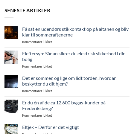
SENESTE ARTIKLER
Få sat en udendørs stikkontakt op på altanen og bliv
klar til sommeraftenerne
til
Kommentarer lukket
Få
sat
Eleftersyn: Sådan sikrer du elektrisk sikkerhed i din
en
bolig
udendørs
til
Kommentarer lukket
stikkontakt
Eleftersyn:
op
Sådan
Det er sommer, og lige om lidt torden, hvordan
på
sikrer
altanen
beskytter du dit hjem?
du
og
til
Kommentarer lukket
elektrisk
bliv
Det
sikkerhed
klar
er
Er du én af de ca 12.600 bygas-kunder på
i
til
sommer,
din
Frederiksberg?
sommeraftenerne
og
bolig
til
Kommentarer lukket
lige
Er
om
du
Eltjek – Derfor er det vigtigt
lidt
én
torden,
til