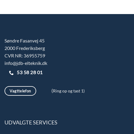
Søndre Fasanvej 45
2000 Frederiksberg
CVR NR: 36955759
info@jdb-elteknik.dk
53 58 28 01
(
Vagttelefon
Ring op og tast 1)
UDVALGTE SERVICES