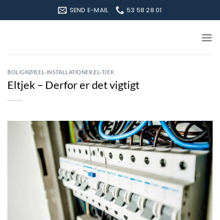
Fortsæt
SEND E-MAIL
53 58 28 01
til
indhold
BOLIGKØB
,
EL-INSTALLATIONER
,
EL-TJEK
Eltjek – Derfor er det vigtigt