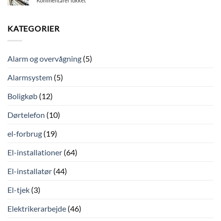
Kommentarer lukket
af
hvordan
Eltjek
de
beskytter
–
ca
du
Derfor
KATEGORIER
12.600
dit
er
bygas-
hjem?
det
kunder
vigtigt
på
Alarm og overvågning
(5)
Frederiksberg?
Alarmsystem
(5)
Boligkøb
(12)
Dørtelefon
(10)
el-forbrug
(19)
El-installationer
(64)
El-installatør
(44)
El-tjek
(3)
Elektrikerarbejde
(46)