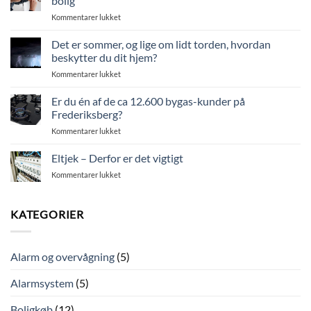
bolig
udendørs
til
Kommentarer lukket
stikkontakt
Eleftersyn:
op
Sådan
Det er sommer, og lige om lidt torden, hvordan
på
sikrer
altanen
beskytter du dit hjem?
du
og
til
Kommentarer lukket
elektrisk
bliv
Det
sikkerhed
klar
er
Er du én af de ca 12.600 bygas-kunder på
i
til
sommer,
din
Frederiksberg?
sommeraftenerne
og
bolig
til
Kommentarer lukket
lige
Er
om
du
Eltjek – Derfor er det vigtigt
lidt
én
torden,
til
Kommentarer lukket
af
hvordan
Eltjek
de
beskytter
–
ca
du
Derfor
KATEGORIER
12.600
dit
er
bygas-
hjem?
det
kunder
vigtigt
på
Alarm og overvågning
(5)
Frederiksberg?
Alarmsystem
(5)
Boligkøb
(12)