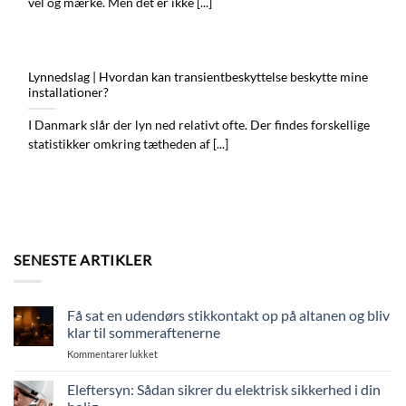
vel og mærke. Men det er ikke [...]
Lynnedslag | Hvordan kan transientbeskyttelse beskytte mine
installationer?
I Danmark slår der lyn ned relativt ofte. Der findes forskellige
statistikker omkring tætheden af [...]
SENESTE ARTIKLER
Få sat en udendørs stikkontakt op på altanen og bliv
klar til sommeraftenerne
til
Kommentarer lukket
Få
sat
Eleftersyn: Sådan sikrer du elektrisk sikkerhed i din
en