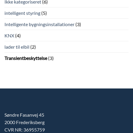
Ikke kategoriseret
(6)
intelligent styring
(5)
Intelligente bygningsinstallationer
(3)
KNX
(4)
lader til elbil
(2)
Transientbeskyttelse
(3)
Søndre Fasanvej 45
2000 Frederiksberg
CVR NR: 36955759