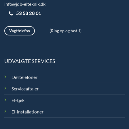
info@jdb-elteknik.dk
53 58 28 01
(
Vagttelefon
Ring op og tast 1)
UDVALGTE SERVICES
Dørtelefoner
Serviceaftaler
El-tjek
El-installationer