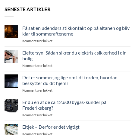
SENESTE ARTIKLER
Få sat en udendørs stikkontakt op på altanen og bliv
klar til sommeraftenerne
til
Kommentarer lukket
Få
sat
Eleftersyn: Sådan sikrer du elektrisk sikkerhed i din
en
bolig
udendørs
til
Kommentarer lukket
stikkontakt
Eleftersyn:
op
Sådan
Det er sommer, og lige om lidt torden, hvordan
på
sikrer
altanen
beskytter du dit hjem?
du
og
til
Kommentarer lukket
elektrisk
bliv
Det
sikkerhed
klar
er
Er du én af de ca 12.600 bygas-kunder på
i
til
sommer,
din
Frederiksberg?
sommeraftenerne
og
bolig
til
Kommentarer lukket
lige
Er
om
du
Eltjek – Derfor er det vigtigt
lidt
én
torden,
til
Kommentarer lukket