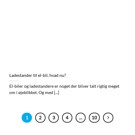
Ladestander til el-bil, hvad nu?
El-biler og ladestandere er noget der bliver talt rigtig meget
om i øjeblikket. Og med [...]
1
2
3
4
…
10