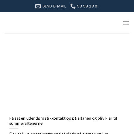
Fortsæt
SEND E-MAIL
53 58 28 01
til
indhold
Få sat en udendørs stikkontakt op på altanen og bliv klar til
sommeraftenerne