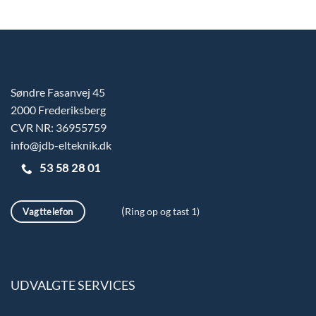
Søndre Fasanvej 45
2000 Frederiksberg
CVR NR: 36955759
info@jdb-elteknik.dk
53 58 28 01
(
Vagttelefon
Ring op og tast 1)
UDVALGTE SERVICES