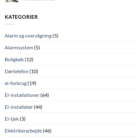
af
hvordan
Eltjek
de
beskytter
–
ca
du
Derfor
KATEGORIER
12.600
dit
er
bygas-
hjem?
det
kunder
vigtigt
på
Alarm og overvågning
(5)
Frederiksberg?
Alarmsystem
(5)
Boligkøb
(12)
Dørtelefon
(10)
el-forbrug
(19)
El-installationer
(64)
El-installatør
(44)
El-tjek
(3)
Elektrikerarbejde
(46)