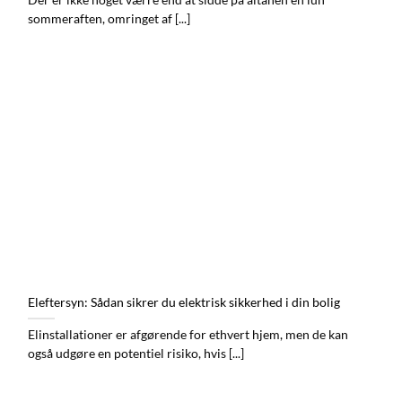
Der er ikke noget værre end at sidde på altanen en lun
sommeraften, omringet af [...]
Eleftersyn: Sådan sikrer du elektrisk sikkerhed i din bolig
Elinstallationer er afgørende for ethvert hjem, men de kan
også udgøre en potentiel risiko, hvis [...]